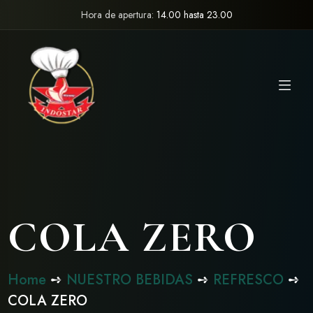
Hora de apertura:
14.00 hasta 23.00
COLA ZERO
Home
➺
NUESTRO BEBIDAS
➺
REFRESCO
➺
COLA ZERO