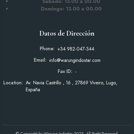
Sábado: 13.00
a 00.00
Domingo: 13.00 a 00.00
Datos de Dirección
Phone:
+34 982-047-344
Email:
info@warungindostar.com
Fax ID:
-
Location:
Av. Navia Castrillo , 16 , 27869 Viveiro, Lugo,
España
© Copyright by
Warung Indostar
-2023, All Right Reserved.